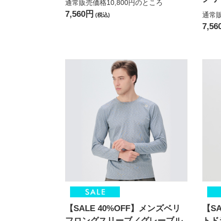
通常販売価格10,800円
のところ
7,560円
通常販
(税込)
7,5
【SALE 40%OFF】メンズベリ
【S
フロングスリーブ／グレーブル
トド