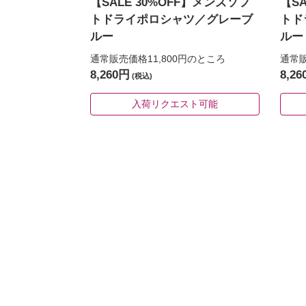
【SALE 30%OFF】メンズソフ
【S
トドライポロシャツ／グレーブ
トド
ルー
ルー
通常販売価格11,800円
のところ
通常販
8,260円
8,2
(税込)
入荷リクエスト可能