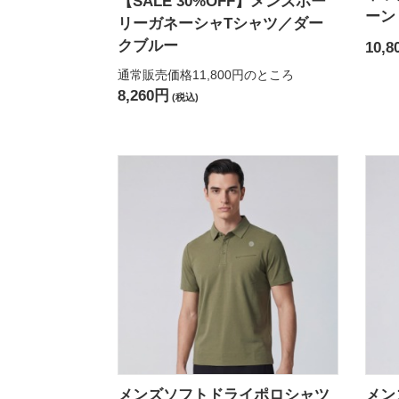
【SALE 30%OFF】メンズホー
ーン
リーガネーシャTシャツ／ダー
クブルー
10,8
通常販売価格11,800円
のところ
8,260円
(税込)
メンズソフトドライポロシャツ
メン