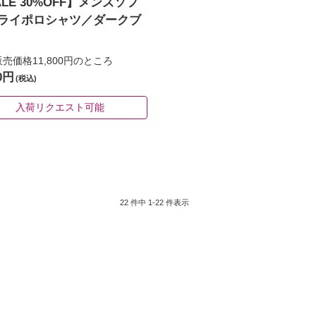
ALE 30%OFF】メンズソフ
ライポロシャツ／ダークブ
売価格11,800円
のところ
60円
(税込)
入荷リクエスト可能
22 件中 1-22 件表示