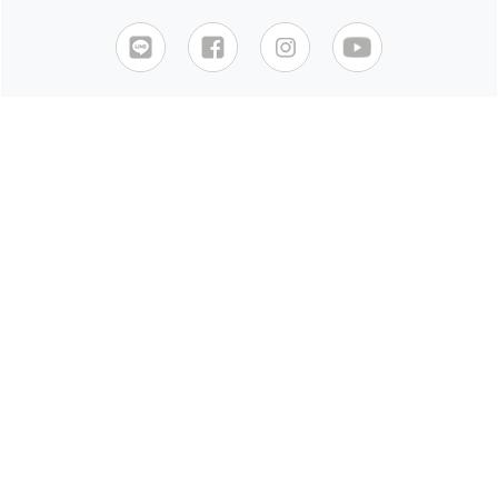
Mail Magazine
くわしくはこちら
ご利用ガイド
サイズガイド
フィットガイド
クリーニング＆ケア
送料&お支払い方法
返品・交換について