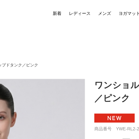
新着
レディース
メンズ
ヨガマッ
ップドタンク／ピンク
ワンショ
／ピンク
商品番号 YWE-RL2-2