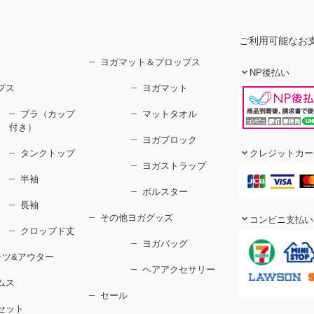
ご利用可能なお
ヨガマット＆プロップス
NP後払い
プス
ヨガマット
ブラ（カップ
マットタオル
付き）
ヨガブロック
タンクトップ
クレジットカー
ヨガストラップ
半袖
ボルスター
長袖
その他ヨガグッズ
コンビニ支払い
クロップド丈
ヨガバッグ
ャツ&アウター
ヘアアクセサリー
ムス
セール
セット