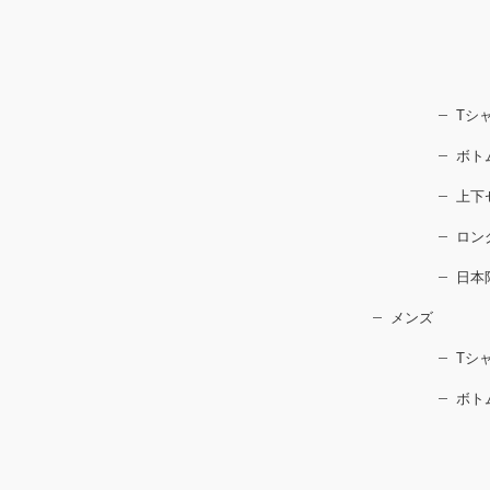
Tシ
ボト
上下
ロン
日本
メンズ
Tシ
ボト