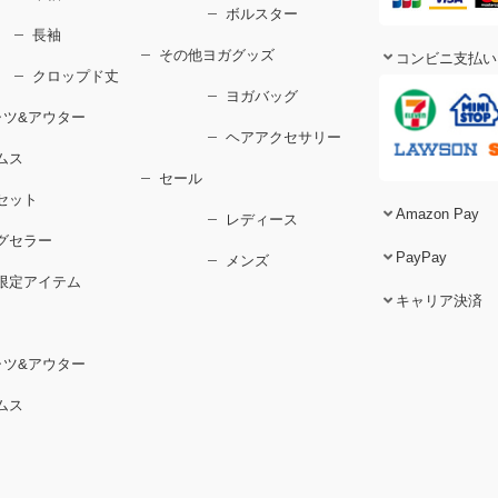
ボルスター
長袖
その他ヨガグッズ
コンビニ支払い
クロップド丈
ヨガバッグ
ャツ&アウター
ヘアアクセサリー
ムス
セール
セット
Amazon Pay
レディース
グセラー
PayPay
メンズ
限定アイテム
キャリア決済
ャツ&アウター
ムス