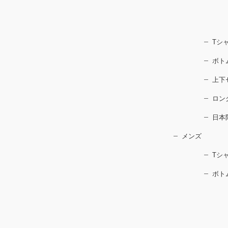
Tシ
ボト
上下
ロン
日本
メンズ
Tシ
ボト