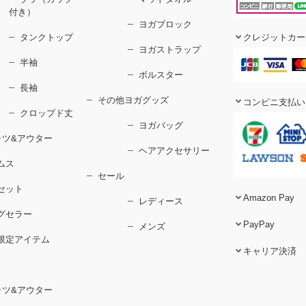
付き）
ヨガブロック
タンクトップ
クレジットカー
ヨガストラップ
半袖
ボルスター
長袖
その他ヨガグッズ
コンビニ支払い
クロップド丈
ヨガバッグ
ャツ&アウター
ヘアアクセサリー
ムス
セール
セット
Amazon Pay
レディース
グセラー
PayPay
メンズ
限定アイテム
キャリア決済
ャツ&アウター