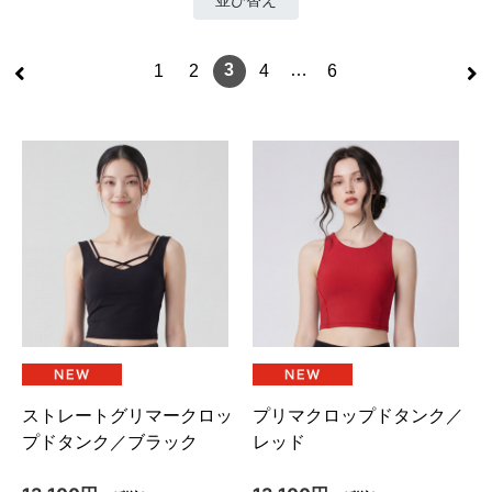
<
>
3
…
1
2
4
6
ストレートグリマークロッ
プリマクロップドタンク／
プドタンク／ブラック
レッド