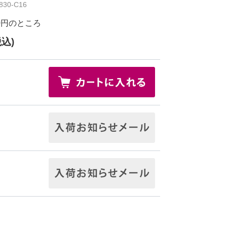
30-C16
0円
のところ
税込)