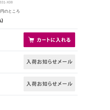
31-X08
0円
のところ
)