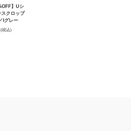
0%OFF】Uシ
ースクロップ
／Iグレー
円
(税込)