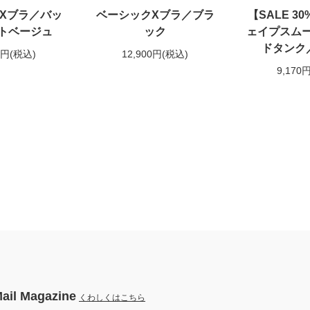
Xブラ／バッ
ベーシックXブラ／ブラ
【SALE 3
トベージュ
ック
ェイプスム
ドタンク
0円
(税込)
12,900円
(税込)
9,170
ail Magazine
くわしくはこちら