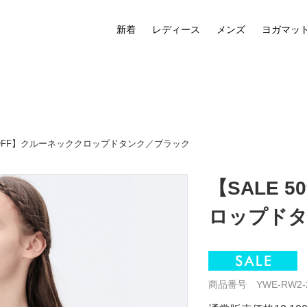
新着
レディース
メンズ
ヨガマッ
0%OFF】クルーネッククロップドタンク／ブラック
【SALE 
ロップド
商品番号 YWE-RW2-2