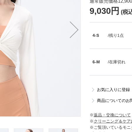
通常販売価格12,90
9,030円
(税込
4-S
/残り1点
6-M
/在庫切れ
お気に入りに登録
商品についてのお
※
返品・交換について
※
クリーニング＆ケア
※ご覧頂いているモニ