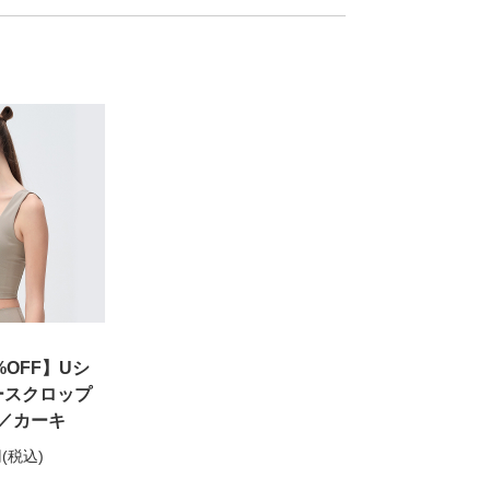
0%OFF】Uシ
ースクロップ
／カーキ
円
(税込)