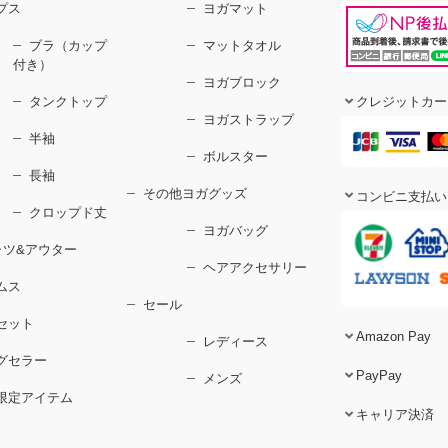
プス
ヨガマット
ブラ（カップ
マットタオル
付き）
ヨガブロック
タンクトップ
クレジットカー
ヨガストラップ
半袖
ボルスター
長袖
その他ヨガグッズ
コンビニ支払い
クロップド丈
ヨガバッグ
ャツ&アウター
ヘアアクセサリー
ムス
セール
セット
Amazon Pay
レディース
グセラー
PayPay
メンズ
限定アイテム
キャリア決済