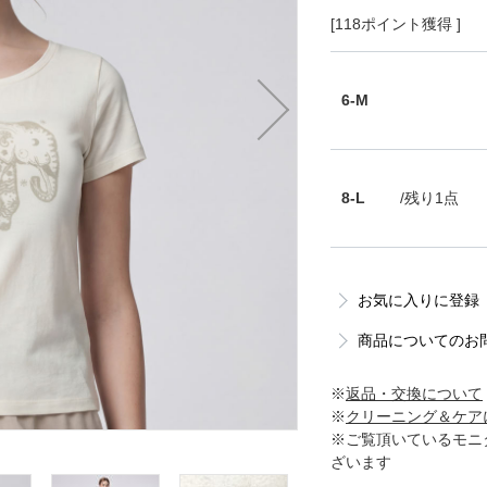
[118ポイント獲得 ]
6-M
8-L
/残り1点
お気に入りに登録
商品についてのお
※
返品・交換について
※
クリーニング＆ケア
※ご覧頂いているモニ
ざいます