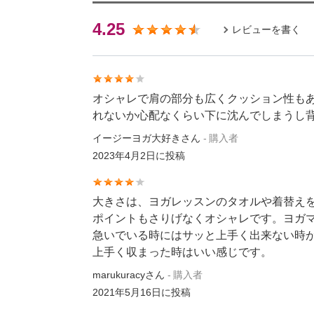
4.25
レビューを書く
オシャレで肩の部分も広くクッション性も
れないか心配なくらい下に沈んでしまうし
イージーヨガ大好きさん
購入者
2023年4月2日
に投稿
大きさは、ヨガレッスンのタオルや着替え
ポイントもさりげなくオシャレです。ヨガ
急いでいる時にはサッと上手く出来ない時
上手く収まった時はいい感じです。
marukuracyさん
購入者
2021年5月16日
に投稿