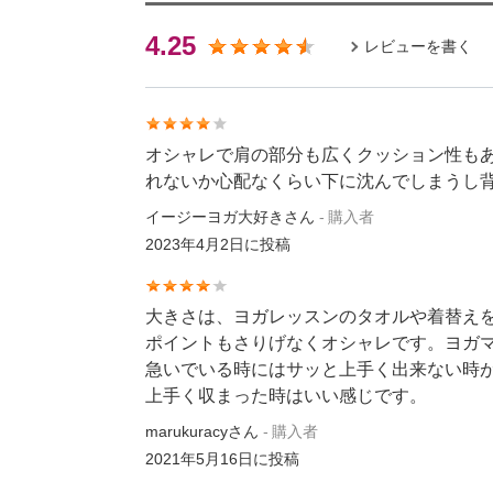
4.25
レビューを書く
オシャレで肩の部分も広くクッション性も
れないか心配なくらい下に沈んでしまうし
イージーヨガ大好きさん
購入者
2023年4月2日
に投稿
大きさは、ヨガレッスンのタオルや着替え
ポイントもさりげなくオシャレです。ヨガ
急いでいる時にはサッと上手く出来ない時
上手く収まった時はいい感じです。
marukuracyさん
購入者
2021年5月16日
に投稿