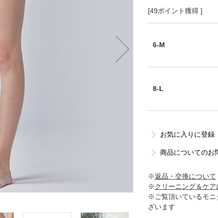
[49ポイント獲得 ]
6-M
8-L
お気に入りに登録
商品についてのお
※
返品・交換について
※
クリーニング＆ケア
※ご覧頂いているモニ
ざいます