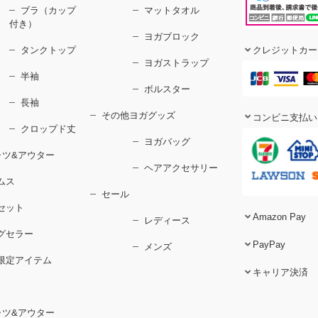
ブラ（カップ
マットタオル
付き）
ヨガブロック
タンクトップ
クレジットカー
ヨガストラップ
半袖
ボルスター
長袖
その他ヨガグッズ
コンビニ支払い
クロップド丈
ヨガバッグ
ャツ&アウター
ヘアアクセサリー
ムス
セール
セット
Amazon Pay
レディース
グセラー
PayPay
メンズ
限定アイテム
キャリア決済
ャツ&アウター