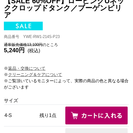
【SALE 60%OFF】ロービングUネッ
ククロップドタンク／ブーゲンビリ
ア
商品番号 YWE-RW1-214S-P23
通常販売価格13,100円
のところ
5,240円
(税込)
※
返品・交換について
※
クリーニング＆ケアについて
※ご覧頂いているモニターによって、実際の商品の色と異なる場合
がございます
サイズ
4-S
残り1点