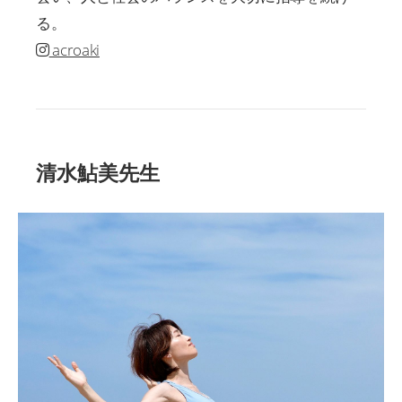
る。
acroaki
清水鮎美先生