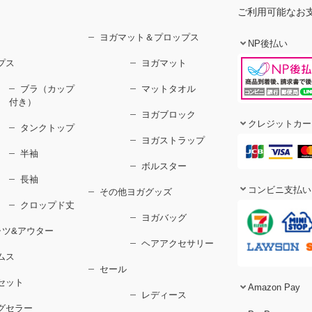
ご利用可能なお
ヨガマット＆プロップス
NP後払い
プス
ヨガマット
ブラ（カップ
マットタオル
付き）
ヨガブロック
クレジットカー
タンクトップ
ヨガストラップ
半袖
ボルスター
長袖
コンビニ支払い
その他ヨガグッズ
クロップド丈
ヨガバッグ
ャツ&アウター
ヘアアクセサリー
ムス
セール
セット
Amazon Pay
レディース
グセラー