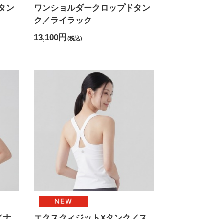
タン
ワンショルダークロップドタン
ク／ライラック
13,100円
(税込)
／ナ
エクスクィジットXタンク／ス