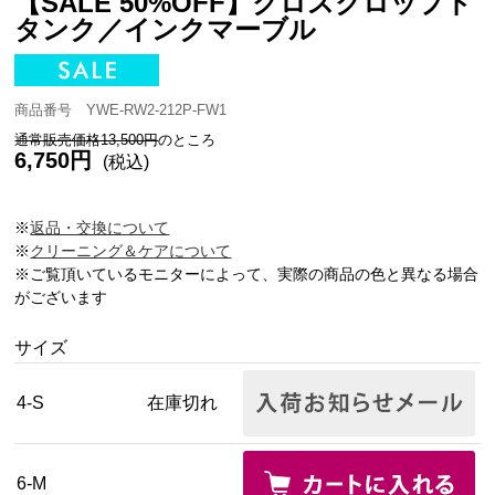
【SALE 50%OFF】クロスクロップド
タンク／インクマーブル
商品番号 YWE-RW2-212P-FW1
通常販売価格13,500円
のところ
6,750円
(税込)
※
返品・交換について
※
クリーニング＆ケアについて
※ご覧頂いているモニターによって、実際の商品の色と異なる場合
がございます
サイズ
4-S
在庫切れ
6-M