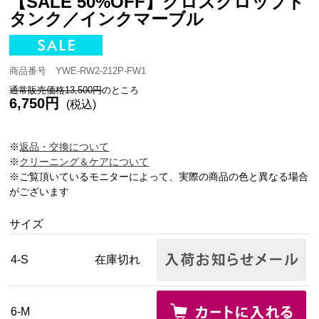
【SALE 50%OFF】クロスクロップド
タンク／インクマーブル
商品番号 YWE-RW2-212P-FW1
通常販売価格13,500円
のところ
6,750円
(税込)
※
返品・交換について
※
クリーニング＆ケアについて
※ご覧頂いているモニターによって、実際の商品の色と異なる場合
がございます
サイズ
4-S
在庫切れ
6-M