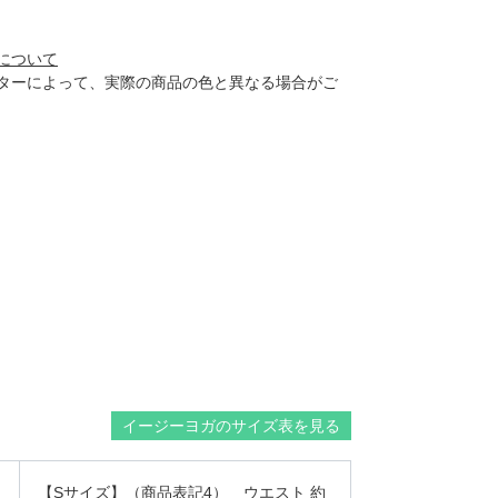
について
ターによって、実際の商品の色と異なる場合がご
イージーヨガのサイズ表を見る
【Sサイズ】（商品表記4） ウエスト 約