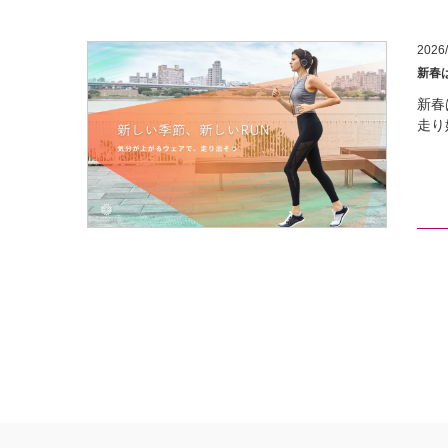
2026/
新春
新春
走り