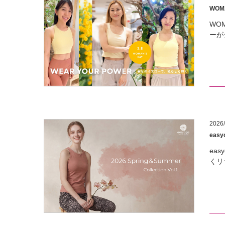
WOM
WO
ーが
2026/
eas
ea
くリ