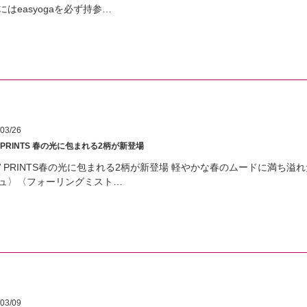
にはeasyogaを必ず持参…
03/26
 PRINTS 春の光に包まれる2柄が新登場
W PRINTS春の光に包まれる2柄が新登場 軽やかな春のムードに満ち溢
ュ〉〈フォーリングミスト…
03/09