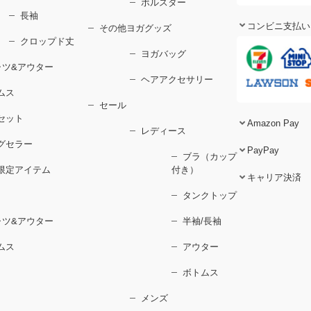
ボルスター
長袖
コンビニ支払い
その他ヨガグッズ
クロップド丈
ヨガバッグ
ャツ&アウター
ヘアアクセサリー
ムス
セール
セット
Amazon Pay
レディース
グセラー
PayPay
ブラ（カップ
限定アイテム
付き）
キャリア決済
タンクトップ
ャツ&アウター
半袖/長袖
ムス
アウター
ボトムス
メンズ