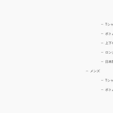
Tシ
ボト
上下
ロン
日本
メンズ
Tシ
ボト